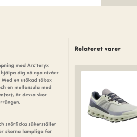
Relateret varer
löpning med Arc'teryx
 hjälpa dig nå nya nivåer
. Med en utökad tåbox
 och en mellansula med
omfort, är dessa skor
errängen.
h snörficka säkerställer
ör skorna lämpliga för