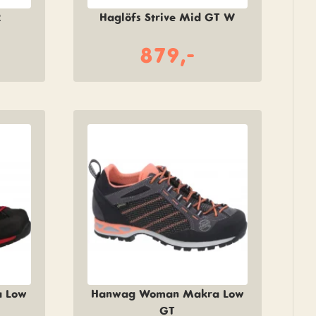
2
Haglöfs Strive Mid GT W
879,-
 Low
Hanwag Woman Makra Low
GT