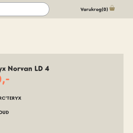
Varukrog(0)
yx Norvan LD 4
,-
RC'TERYX
OUD