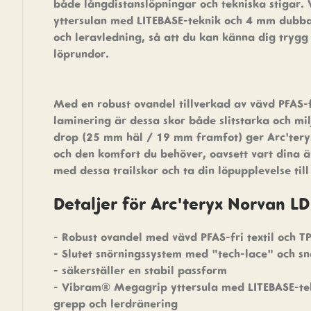
både långdistanslöpningar och tekniska stigar
yttersulan med LITEBASE-teknik och 4 mm dubba
och leravledning, så att du kan känna dig trygg
löprundor.
Med en robust ovandel tillverkad av vävd PFAS-fr
laminering är dessa skor både slitstarka och m
drop (25 mm häl / 19 mm framfot) ger Arc'tery
och den komfort du behöver, oavsett vart dina ä
med dessa trailskor och ta din löpupplevelse till
Detaljer för Arc'teryx Norvan LD
- Robust ovandel med vävd PFAS-fri textil och T
- Slutet snörningssystem med "tech-lace" och sn
- säkerställer en stabil passform
- Vibram® Megagrip yttersula med LITEBASE-te
grepp och lerdränering