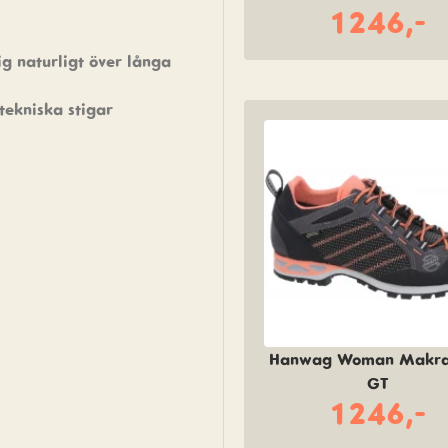
1246,-
ig naturligt över långa
 tekniska stigar
Hanwag Woman Makra
GT
1246,-