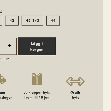
k:
42
43 1/3
44
Lägg i
1
korgen
r: 16121
ans
Julklappar byts
Gratis
tsdagar
fram till 10 jan
byte