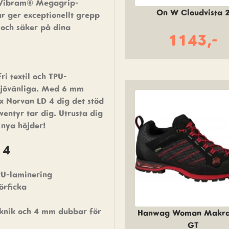
. Vibram® Megagrip-
On W Cloudvista 
r ger exceptionellt grepp
 och säker på dina
1143,-
i textil och TPU-
iljövänliga. Med 6 mm
x Norvan LD 4 dig det stöd
ventyr tar dig. Utrusta dig
 nya höjder!
 4
PU-laminering
örficka
knik och 4 mm dubbar för
Hanwag Woman Makra
GT