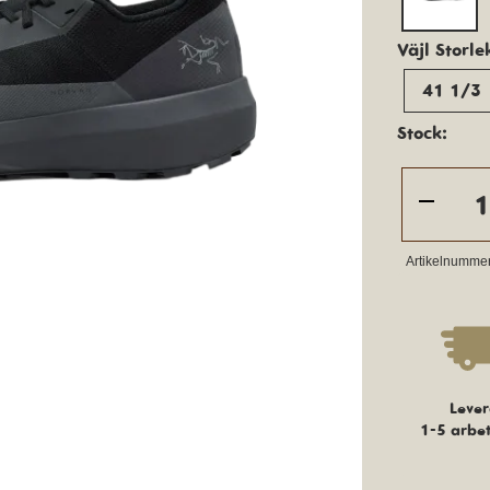
Väjl Storle
41 1/3
Stock:
Artikelnumme
Lever
1-5 arbe